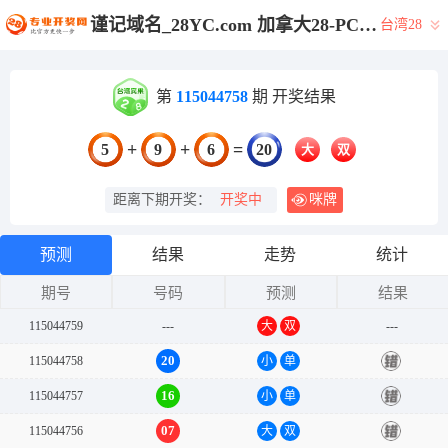
谨记域名_28YC.com 加拿大28-PC预测|PC最新预测咪牌|加拿大28在线预测网|加拿大pc在线_极致火热优质的在线预测网站！
台湾28
第
115044758
期 开奖结果
+
+
=
5
9
6
20
大
双
距离下期开奖：
开奖中
咪牌
预测
结果
走势
统计
期号
号码
预测
结果
115044759
---
大
双
---
20
115044758
小
单
错
16
115044757
小
单
错
07
115044756
大
双
错