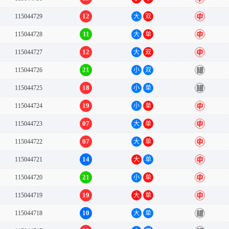
12
115044729
大
双
中
11
115044728
大
单
中
12
115044727
大
双
中
21
115044726
小
双
错
18
115044725
小
单
错
19
115044724
小
单
中
07
115044723
大
单
中
07
115044722
大
单
中
14
115044721
大
单
中
21
115044720
小
单
中
19
115044719
大
单
中
10
115044718
大
单
错