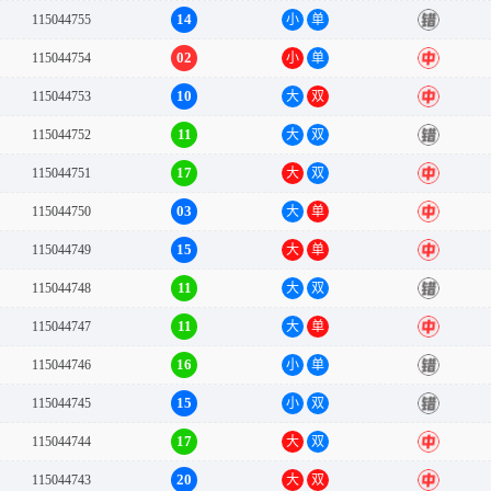
14
115044755
小
单
错
02
115044754
小
单
中
10
115044753
大
双
中
11
115044752
大
双
错
17
115044751
大
双
中
03
115044750
大
单
中
15
115044749
大
单
中
11
115044748
大
双
错
11
115044747
大
单
中
16
115044746
小
单
错
15
115044745
小
双
错
17
115044744
大
双
中
20
115044743
大
双
中