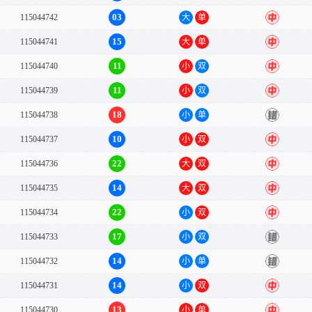
03
115044742
大
单
中
15
115044741
大
单
中
11
115044740
小
双
中
11
115044739
小
双
中
18
115044738
小
单
错
10
115044737
小
双
中
22
115044736
大
双
中
14
115044735
大
双
中
22
115044734
小
双
中
17
115044733
小
双
错
14
115044732
小
单
错
14
115044731
小
双
中
13
115044730
小
单
中