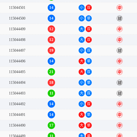
14
115044501
小
双
中
14
115044500
小
单
错
12
115044499
大
双
中
12
115044498
大
双
中
19
115044497
小
双
错
14
115044496
大
单
中
21
115044495
大
双
中
18
115044494
小
单
错
11
115044493
大
双
错
14
115044492
小
双
中
14
115044491
大
单
中
17
115044490
大
单
中
11
115044489
大
单
中