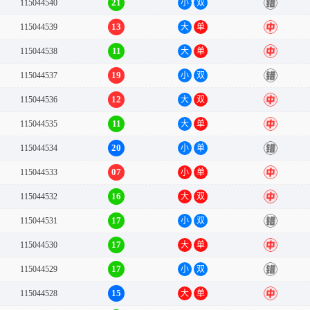
21
115044540
小
双
错
13
115044539
大
单
中
11
115044538
大
单
中
19
115044537
小
双
错
12
115044536
大
双
中
11
115044535
大
单
中
20
115044534
小
单
错
07
115044533
小
单
中
16
115044532
大
双
中
17
115044531
小
双
错
17
115044530
大
单
中
17
115044529
小
双
错
15
115044528
大
单
中