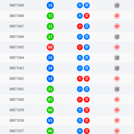
10
08071069
大
单
错
11
08071068
大
单
中
11
08071067
小
双
中
21
08071066
小
双
错
08
08071065
小
单
中
10
08071064
大
单
错
20
08071063
小
单
错
14
08071062
大
双
中
21
08071061
小
双
错
05
08071060
小
单
中
06
08071059
大
双
中
03
08071058
大
单
中
06
08071057
大
双
中