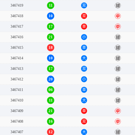
11
3467419
双
错
10
3467418
双
中
17
3467417
单
中
21
3467416
小
错
18
3467415
单
错
10
3467414
大
错
17
3467413
双
错
20
3467412
小
错
06
3467411
单
错
11
3467410
大
错
21
3467409
单
中
16
3467408
双
中
12
3467407
大
错