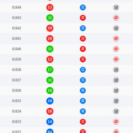
13
61844
双
错
11
61843
单
中
19
61842
双
错
18
61841
双
中
11
61840
单
中
12
61839
双
中
17
61838
双
错
11
61837
双
错
16
61836
单
错
10
61835
单
错
18
61834
单
错
14
61833
双
中
04
61832
双
中